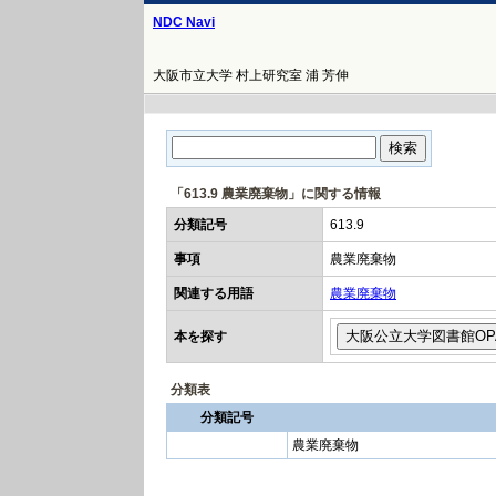
NDC Navi
大阪市立大学 村上研究室 浦 芳伸
「613.9 農業廃棄物」に関する情報
分類記号
613.9
事項
農業廃棄物
関連する用語
農業廃棄物
本を探す
分類表
分類記号
農業廃棄物