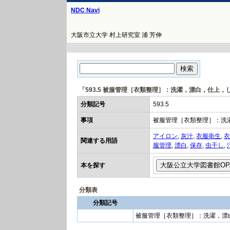
NDC Navi
大阪市立大学 村上研究室 浦 芳伸
「593.5 被服管理［衣類整理］：洗濯，漂白，仕上
分類記号
593.5
事項
被服管理［衣類整理］：洗
アイロン
,
灰汁
,
衣服衛生
,
衣
関連する用語
服管理
,
漂白
,
保存
,
虫干し
,
本を探す
分類表
分類記号
被服管理［衣類整理］：洗濯，漂