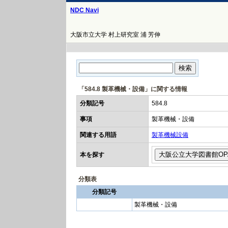
NDC Navi
大阪市立大学 村上研究室 浦 芳伸
「584.8 製革機械・設備」に関する情報
分類記号
584.8
事項
製革機械・設備
関連する用語
製革機械設備
本を探す
分類表
分類記号
製革機械・設備