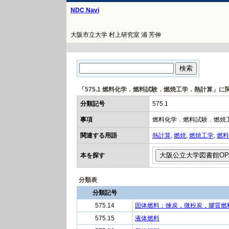
NDC Navi
大阪市立大学 村上研究室 浦 芳伸
「575.1 燃料化学．燃料試験．燃焼工学．熱計算」に
分類記号
575.1
事項
燃料化学．燃料試験．燃焼
関連する用語
熱計算
,
燃焼
,
燃焼工学
,
燃料
本を探す
分類表
分類記号
575.14
固体燃料：煉炭，微粉炭，膠質燃
575.15
液体燃料