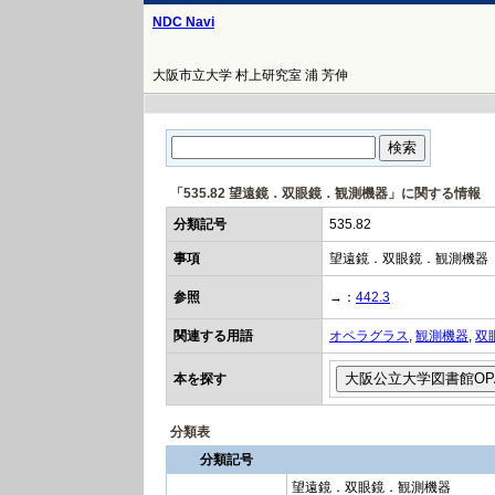
NDC Navi
大阪市立大学 村上研究室 浦 芳伸
「535.82 望遠鏡．双眼鏡．観測機器」に関する情報
分類記号
535.82
事項
望遠鏡．双眼鏡．観測機器
参照
→：
442.3
関連する用語
オペラグラス
,
観測機器
,
双
本を探す
分類表
分類記号
望遠鏡．双眼鏡．観測機器