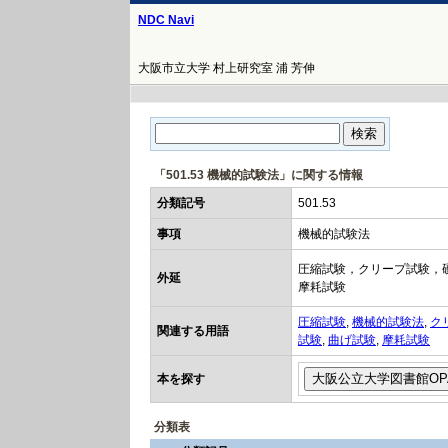
NDC Navi
大阪市立大学 村上研究室 浦 芳伸
「501.53 機械的試験法」に関する情報
分類記号
501.53
事項
機械的試験法
圧縮試験，クリープ試験，
外延
摩耗試験
圧縮試験
,
機械的試験法
,
ク
関連する用語
試験
,
曲げ試験
,
摩耗試験
本を探す
分類表