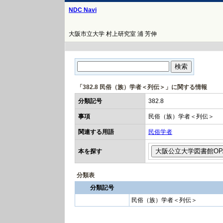
NDC Navi
大阪市立大学 村上研究室 浦 芳伸
「382.8 民俗（族）学者＜列伝＞」に関する情報
分類記号
382.8
事項
民俗（族）学者＜列伝＞
関連する用語
民俗学者
本を探す
分類表
分類記号
民俗（族）学者＜列伝＞