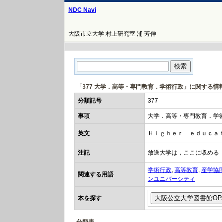
NDC Navi
大阪市立大学 村上研究室 浦 芳伸
「377 大学．高等・専門教育．学術行政」に関する情
分類記号
377
事項
大学．高等・専門教育．学
英文
Ｈｉｇｈｅｒ ｅｄｕｃａ
注記
放送大学は，ここに収める
学術行政
,
高等教育
,
産学協
関連する用語
ンユニバーシティ
本を探す