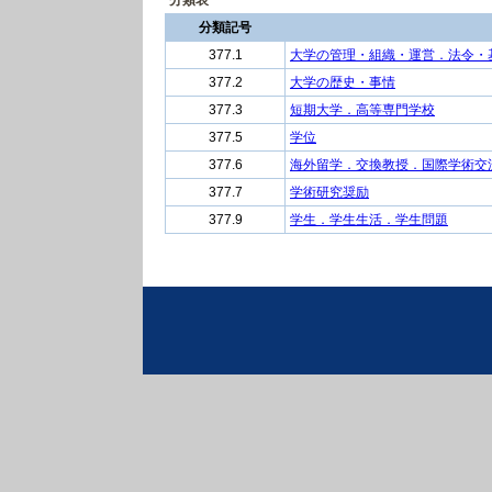
分類表
分類記号
377.1
大学の管理・組織・運営．法令・
377.2
大学の歴史・事情
377.3
短期大学．高等専門学校
377.5
学位
377.6
海外留学．交換教授．国際学術交
377.7
学術研究奨励
377.9
学生．学生生活．学生問題