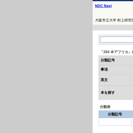
NDC Navi
大阪市立大学 村上研究室
「284 ＠アフリカ
分類記号
事項
英文
本を探す
分類表
分類記号