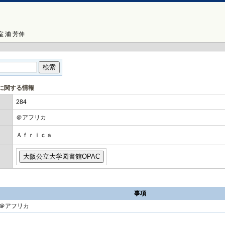
 浦 芳伸
」に関する情報
284
＠アフリカ
Ａｆｒｉｃａ
事項
＠アフリカ