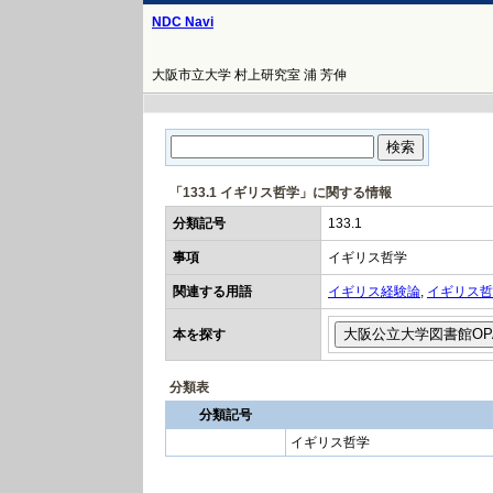
NDC Navi
大阪市立大学 村上研究室 浦 芳伸
「133.1 イギリス哲学」に関する情報
分類記号
133.1
事項
イギリス哲学
関連する用語
イギリス経験論
,
イギリス哲
本を探す
分類表
分類記号
イギリス哲学