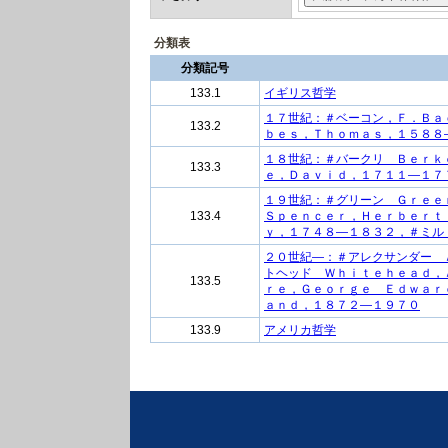
分類表
分類記号
133.1
イギリス哲学
１７世紀：＃ベーコン，Ｆ．Ｂａ
133.2
ｂｅｓ，Ｔｈｏｍａｓ，１５８８
１８世紀：＃バークリ Ｂｅｒｋ
133.3
ｅ，Ｄａｖｉｄ，１７１１―１７
１９世紀：＃グリーン Ｇｒｅｅ
133.4
Ｓｐｅｎｃｅｒ，Ｈｅｒｂｅｒｔ
ｙ，１７４８―１８３２，＃ミル
２０世紀―：＃アレクサンダー 
トヘッド Ｗｈｉｔｅｈｅａｄ，
133.5
ｒｅ，Ｇｅｏｒｇｅ Ｅｄｗａｒ
ａｎｄ，１８７２―１９７０
133.9
アメリカ哲学