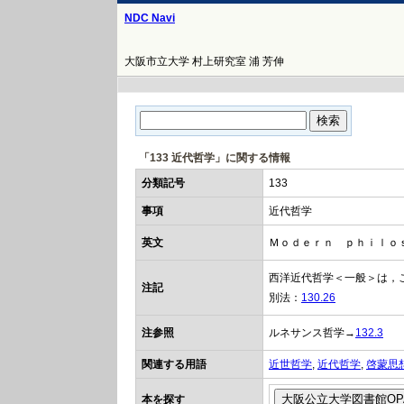
NDC Navi
大阪市立大学 村上研究室 浦 芳伸
「133 近代哲学」に関する情報
分類記号
133
事項
近代哲学
英文
Ｍｏｄｅｒｎ ｐｈｉｌｏ
西洋近代哲学＜一般＞は，
注記
別法：
130.26
注参照
ルネサンス哲学→
132.3
関連する用語
近世哲学
,
近代哲学
,
啓蒙思
本を探す