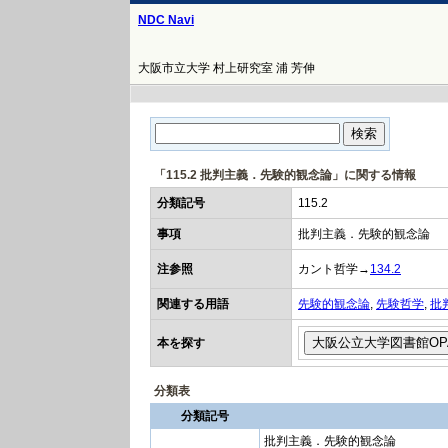
NDC Navi
大阪市立大学 村上研究室 浦 芳伸
「115.2 批判主義．先験的観念論」に関する情報
分類記号
115.2
事項
批判主義．先験的観念論
注参照
カント哲学→
134.2
関連する用語
先験的観念論
,
先験哲学
,
批
本を探す
分類表
分類記号
批判主義．先験的観念論