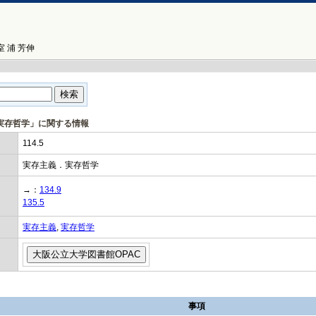
 浦 芳伸
義．実存哲学」に関する情報
114.5
実存主義．実存哲学
→：
134.9
135.5
実存主義
,
実存哲学
事項