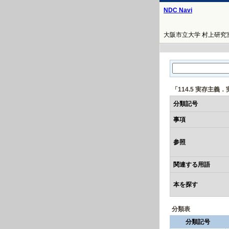
NDC Navi
大阪市立大学 村上研究室
「114.5 実存主
分類記号
事項
参照
関連する用語
本を探す
分類表
分類記号