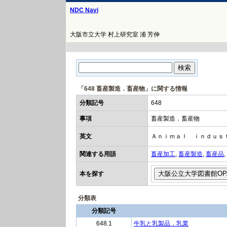
NDC Navi
大阪市立大学 村上研究室 浦 芳伸
「648 畜産製造．畜産物」に関する情報
分類記号
648
事項
畜産製造．畜産物
英文
Ａｎｉｍａｌ ｉｎｄｕｓ
関連する用語
畜産加工
,
畜産製造
,
畜産品
,
本を探す
分類表
分類記号
648.1
牛乳と乳製品．乳業