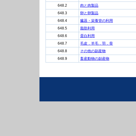
648.2
肉と肉製品
648.3
卵と卵製品
648.4
臓器・栄養管の利用
648.5
脂肪利用
648.6
蛋白利用
648.7
毛皮．羊毛．羽．骨
648.8
その他の副産物
648.9
畜産動物の副産物