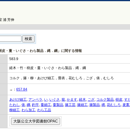
 浦 芳伸
竹・樹皮・蔓・いぐさ・わら製品．縄．綱」に関する情報
583.9
経木・竹・樹皮・蔓・いぐさ・わら製品．縄．綱
コルク，籐・柳・あけび細工，畳表，花むしろ，ござ，俵，むしろ
→：
657.84
あけび細工
,
アンペラ
,
い
,
いぐさ
,
籠
,
かます
,
経木
,
ござ
,
コルク製品
,
樹皮
,
す
たわし
,
俵
,
綱
,
釣竿
,
蔓細工
,
蔓製品
,
籐工芸
,
籐細工
,
籐製品
,
縄
,
花むしろ
,
麦藁
柳細工
,
わら加工
,
わら工品