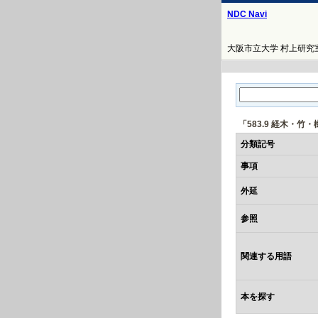
NDC Navi
大阪市立大学 村上研究室
「583.9 経木・
分類記号
事項
外延
参照
関連する用語
本を探す