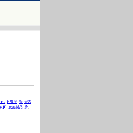
だれ
,
竹製品
,
畳
,
畳表
,
真田
,
麦藁製品
,
蓆
,