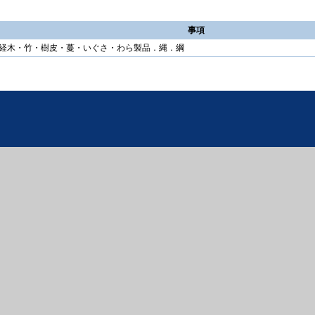
事項
経木・竹・樹皮・蔓・いぐさ・わら製品．縄．綱