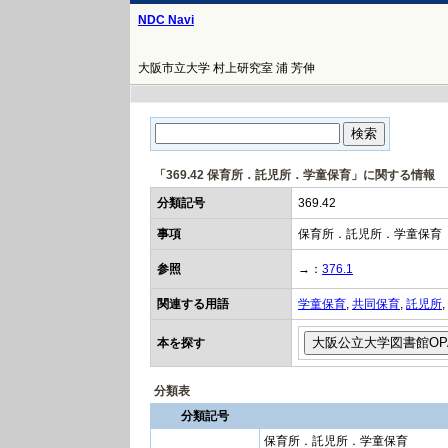
NDC Navi
大阪市立大学 村上研究室 浦 芳伸
「369.42 保育所．託児所．学童保育」に関する情報
分類記号
369.42
事項
保育所．託児所．学童保育
参照
→：
376.1
関連する用語
学童保育
,
共同保育
,
託児所
,
本を探す
分類表
分類記号
保育所．託児所．学童保育