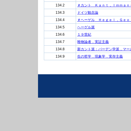
134.2
＃カント Ｋａｎｔ，Ｉｍｍａｎ
134.3
ドイツ観念論
134.4
＃ヘーゲル Ｈｅｇｅｌ，Ｇｅｏ
134.5
ヘーゲル派
134.6
１９世紀
134.7
唯物論者．実証主義
134.8
新カント派：バーデン学派，マー
134.9
生の哲学．現象学．実存主義