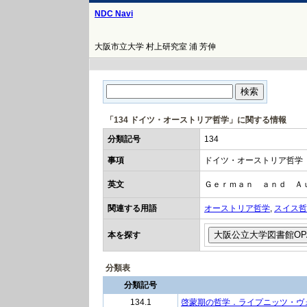
NDC Navi
大阪市立大学 村上研究室 浦 芳伸
「134 ドイツ・オーストリア哲学」に関する情報
分類記号
134
事項
ドイツ・オーストリア哲学
英文
Ｇｅｒｍａｎ ａｎｄ Ａ
関連する用語
オーストリア哲学
,
スイス哲
本を探す
分類表
分類記号
134.1
啓蒙期の哲学．ライプニッツ・ヴ