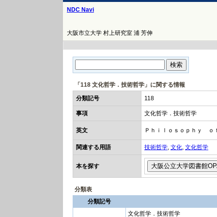
NDC Navi
大阪市立大学 村上研究室 浦 芳伸
「118 文化哲学．技術哲学」に関する情報
分類記号
118
事項
文化哲学．技術哲学
英文
Ｐｈｉｌｏｓｏｐｈｙ ｏ
関連する用語
技術哲学
,
文化
,
文化哲学
本を探す
分類表
分類記号
文化哲学．技術哲学