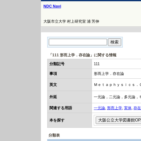
NDC Navi
大阪市立大学 村上研究室 浦 芳伸
「111 形而上学．存在論」に関する情報
分類記号
111
事項
形而上学．存在論
英文
Ｍｅｔａｐｈｙｓｉｃｓ．
外延
一元論，二元論，多元論，
関連する用語
一元論
,
形而上学
,
実体
,
存在
本を探す
分類表